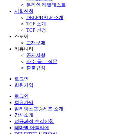
온라인 레벨테스트
시험신청
DELF/DALF 소개
TCF 소개
TCF 신청
스토어
교재구매
커뮤니티
공지사항
자주 묻는 질문
환불규정
로그인
회원가입
로그인
회원가입
알리앙스프랑세즈 소개
강사소개
정규과정 수강신청
테마별 아틀리에
DELF/TCF 시험준비