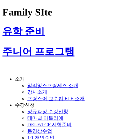
Family SIte
유학 준비
주니어 프로그램
소개
알리앙스프랑세즈 소개
강사소개
프랑스어 교수법 FLE 소개
수강신청
정규과정 수강신청
테마별 아틀리에
DELF/TCF 시험준비
동영상수업
1:1 개인수업