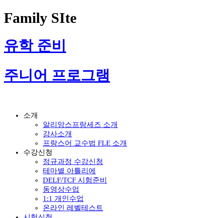
Family SIte
유학 준비
주니어 프로그램
소개
알리앙스프랑세즈 소개
강사소개
프랑스어 교수법 FLE 소개
수강신청
정규과정 수강신청
테마별 아틀리에
DELF/TCF 시험준비
동영상수업
1:1 개인수업
온라인 레벨테스트
시험신청