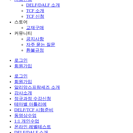
DELF/DALF 소개
TCF 소개
TCF 신청
스토어
교재구매
커뮤니티
공지사항
자주 묻는 질문
환불규정
로그인
회원가입
로그인
회원가입
알리앙스프랑세즈 소개
강사소개
정규과정 수강신청
테마별 아틀리에
DELF/TCF 시험준비
동영상수업
1:1 개인수업
온라인 레벨테스트
DELF/DALF 소개