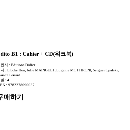
dito B1 : Cahier + CD(워크북)
판사 :
Editions Didier
자 :
Elodie Heu, Julie MAINGUET, Eugénie MOTTIRONI, Sergueï Opatski,
arion Perrard
벨 :
4
SBN :
9782278090037
구매하기