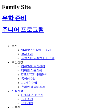
Family SIte
유학 준비
주니어 프로그램
소개
알리앙스프랑세즈 소개
강사소개
프랑스어 교수법 FLE 소개
수강신청
정규과정 수강신청
테마별 아틀리에
DELF/TCF 시험준비
동영상수업
1:1 개인수업
온라인 레벨테스트
시험신청
DELF/DALF 소개
TCF 소개
TCF 신청
스토어