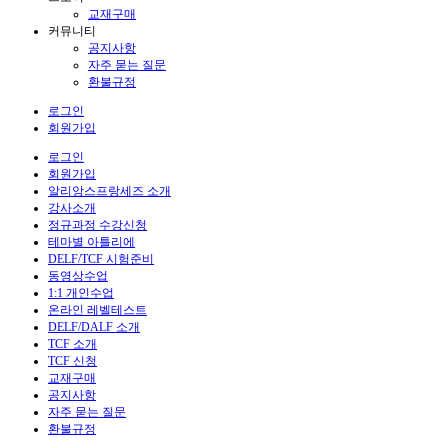
교재구매
커뮤니티
공지사항
자주 묻는 질문
환불규정
로그인
회원가입
로그인
회원가입
알리앙스프랑세즈 소개
강사소개
정규과정 수강신청
테마별 아틀리에
DELF/TCF 시험준비
동영상수업
1:1 개인수업
온라인 레벨테스트
DELF/DALF 소개
TCF 소개
TCF 신청
교재구매
공지사항
자주 묻는 질문
환불규정