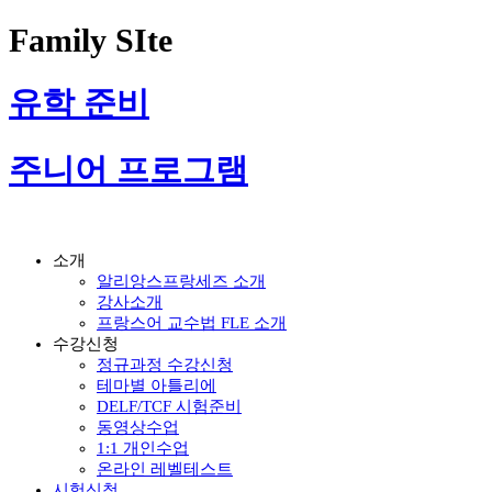
Family SIte
유학 준비
주니어 프로그램
소개
알리앙스프랑세즈 소개
강사소개
프랑스어 교수법 FLE 소개
수강신청
정규과정 수강신청
테마별 아틀리에
DELF/TCF 시험준비
동영상수업
1:1 개인수업
온라인 레벨테스트
시험신청