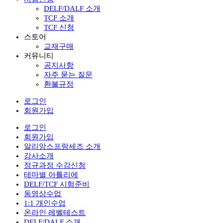
DELF/DALF 소개
TCF 소개
TCF 신청
스토어
교재구매
커뮤니티
공지사항
자주 묻는 질문
환불규정
로그인
회원가입
로그인
회원가입
알리앙스프랑세즈 소개
강사소개
정규과정 수강신청
테마별 아틀리에
DELF/TCF 시험준비
동영상수업
1:1 개인수업
온라인 레벨테스트
DELF/DALF 소개