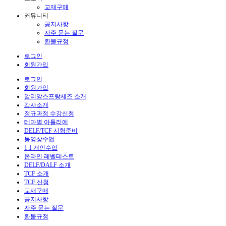
교재구매
커뮤니티
공지사항
자주 묻는 질문
환불규정
로그인
회원가입
로그인
회원가입
알리앙스프랑세즈 소개
강사소개
정규과정 수강신청
테마별 아틀리에
DELF/TCF 시험준비
동영상수업
1:1 개인수업
온라인 레벨테스트
DELF/DALF 소개
TCF 소개
TCF 신청
교재구매
공지사항
자주 묻는 질문
환불규정