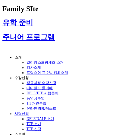
Family SIte
유학 준비
주니어 프로그램
소개
알리앙스프랑세즈 소개
강사소개
프랑스어 교수법 FLE 소개
수강신청
정규과정 수강신청
테마별 아틀리에
DELF/TCF 시험준비
동영상수업
1:1 개인수업
온라인 레벨테스트
시험신청
DELF/DALF 소개
TCF 소개
TCF 신청
스토어