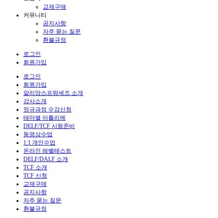
교재구매
커뮤니티
공지사항
자주 묻는 질문
환불규정
로그인
회원가입
로그인
회원가입
알리앙스프랑세즈 소개
강사소개
정규과정 수강신청
테마별 아틀리에
DELF/TCF 시험준비
동영상수업
1:1 개인수업
온라인 레벨테스트
DELF/DALF 소개
TCF 소개
TCF 신청
교재구매
공지사항
자주 묻는 질문
환불규정