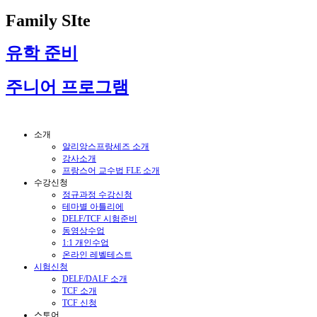
Family SIte
유학 준비
주니어 프로그램
소개
알리앙스프랑세즈 소개
강사소개
프랑스어 교수법 FLE 소개
수강신청
정규과정 수강신청
테마별 아틀리에
DELF/TCF 시험준비
동영상수업
1:1 개인수업
온라인 레벨테스트
시험신청
DELF/DALF 소개
TCF 소개
TCF 신청
스토어