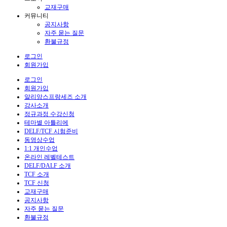
교재구매
커뮤니티
공지사항
자주 묻는 질문
환불규정
로그인
회원가입
로그인
회원가입
알리앙스프랑세즈 소개
강사소개
정규과정 수강신청
테마별 아틀리에
DELF/TCF 시험준비
동영상수업
1:1 개인수업
온라인 레벨테스트
DELF/DALF 소개
TCF 소개
TCF 신청
교재구매
공지사항
자주 묻는 질문
환불규정