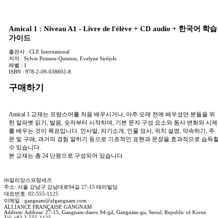
Amical 1 : Niveau A1 - Livre de l'élève + CD audio + 한국어 학습
가이드
출판사 :
CLE International
저자 :
Sylvie Poisson-Quinton, Evelyne Siréjols
레벨 :
1
ISBN :
978-2-09-038602-8
구매하기
Amical 1 교재는 프랑스어를 처음 배우시거나, 아주 오래 전에 배우셨던 분들을 위
한 알파벳 읽기, 발음, 숫자부터 시작하여, 기본 문자 구성 요소와 동사 변화와 시제
를 배우는 것이 목표입니다. 인사말, 자기소개, 인물 묘사, 위치 설명, 약속하기, 주
문 및 구매, 과거의 경험 말하기 등으로 기초적인 표현과 문장을 효과적으로 습득
수 있습니다.
본 교재는 총 24 단원으로 구성되어 있습니다.
㈜알리앙스프랑세즈
주소: 서울 강남구 강남대로94길 27-15 태리빌딩
대표번호: 02-555-1125
이메일 : gangnam@afgangnam.com
ALLIANCE FRANÇAISE GANGNAM
Address: Address: 27-15, Gangnam-daero 94-gil, Gangnam-gu, Seoul, Republic of Korea
Tel: +82 2-555-1125