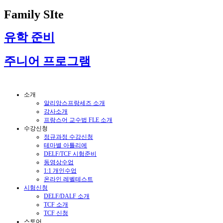
Family SIte
유학 준비
주니어 프로그램
소개
알리앙스프랑세즈 소개
강사소개
프랑스어 교수법 FLE 소개
수강신청
정규과정 수강신청
테마별 아틀리에
DELF/TCF 시험준비
동영상수업
1:1 개인수업
온라인 레벨테스트
시험신청
DELF/DALF 소개
TCF 소개
TCF 신청
스토어