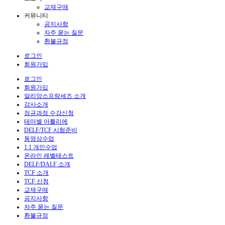
교재구매
커뮤니티
공지사항
자주 묻는 질문
환불규정
로그인
회원가입
로그인
회원가입
알리앙스프랑세즈 소개
강사소개
정규과정 수강신청
테마별 아틀리에
DELF/TCF 시험준비
동영상수업
1:1 개인수업
온라인 레벨테스트
DELF/DALF 소개
TCF 소개
TCF 신청
교재구매
공지사항
자주 묻는 질문
환불규정