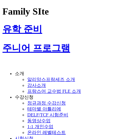
Family SIte
유학 준비
주니어 프로그램
소개
알리앙스프랑세즈 소개
강사소개
프랑스어 교수법 FLE 소개
수강신청
정규과정 수강신청
테마별 아틀리에
DELF/TCF 시험준비
동영상수업
1:1 개인수업
온라인 레벨테스트
시험신청