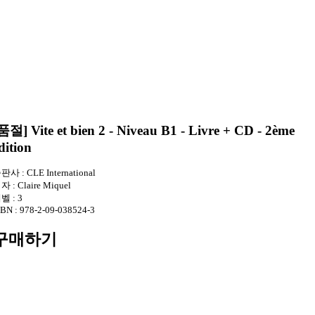
품절] Vite et bien 2 - Niveau B1 - Livre + CD - 2ème
dition
판사 :
CLE International
자 :
Claire Miquel
벨 :
3
SBN :
978-2-09-038524-3
구매하기