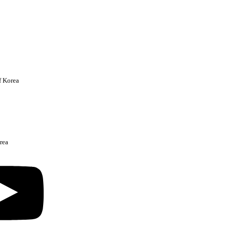
f Korea
rea