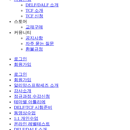
DELF/DALF 소개
TCF 소개
TCF 신청
스토어
교재구매
커뮤니티
공지사항
자주 묻는 질문
환불규정
로그인
회원가입
로그인
회원가입
알리앙스프랑세즈 소개
강사소개
정규과정 수강신청
테마별 아틀리에
DELF/TCF 시험준비
동영상수업
1:1 개인수업
온라인 레벨테스트
DELF/DALF 소개