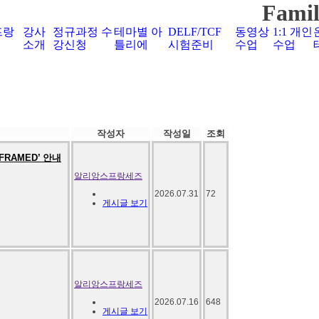
Famil
프랑
강사
정규과정 수
테마별 아
DELF/TCF
동영상
1:1 개인
소개
강신청
틀리에
시험준비
수업
수업
작성자
작성일
조회
RAMED’ 안내
알리앙스프랑세즈
2026.07.31
72
게시글 보기
알리앙스프랑세즈
2026.07.16
648
게시글 보기