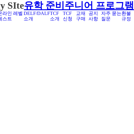
y SIte
유학 준비
주니어 프로그램
온라인 레벨
DELF/DALF
TCF
TCF
교재
공지
자주 묻는
환불
테스트
소개
소개
신청
구매
사항
질문
규정