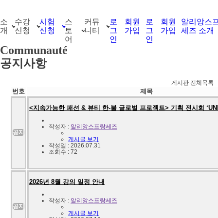
소
수강
시험
스
커뮤
로
회원
로
회원
알리앙스
개
신청
신청
토
니티
그
가입
그
가입
세즈 소개
어
인
인
Communauté
공지사항
게시판 전체목록
번호
제목
<지속가능한 패션 & 뷰티 한-불 글로벌 프로젝트> 기획 전시회 ‘UNF
작성자 :
알리앙스프랑세즈
공지
게시글 보기
작성일 : 2026.07.31
조회수 : 72
2026년 8월 강의 일정 안내
작성자 :
알리앙스프랑세즈
공지
게시글 보기