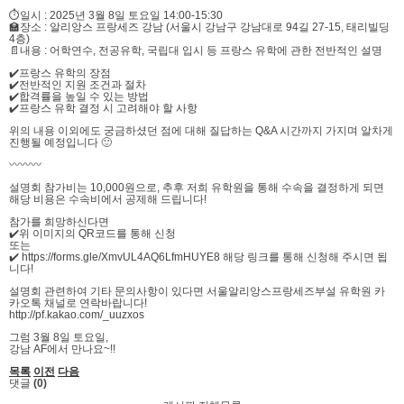
⏱️일시 : 2025년 3월 8일 토요일 14:00-15:30
🏫장소 : 알리앙스 프랑세즈 강남 (서울시 강남구 강남대로 94길 27-15, 태리빌딩
4층)
📄내용 : 어학연수, 전공유학, 국립대 입시 등 프랑스 유학에 관한 전반적인 설명
✔️프랑스 유학의 장점
✔️전반적인 지원 조건과 절차
✔️합격률을 높일 수 있는 방법
✔️프랑스 유학 결정 시 고려해야 할 사항
위의 내용 이외에도 궁금하셨던 점에 대해 질답하는 Q&A 시간까지 가지며 알차게
진행될 예정입니다 🙂
〰️〰️〰️
설명회 참가비는 10,000원으로, 추후 저희 유학원을 통해 수속을 결정하게 되면
해당 비용은 수속비에서 공제해 드립니다!
참가를 희망하신다면
✔️위 이미지의 QR코드를 통해 신청
또는
✔️ https://forms.gle/XmvUL4AQ6LfmHUYE8 해당 링크를 통해 신청해 주시면 됩
니다!
설명회 관련하여 기타 문의사항이 있다면 서울알리앙스프랑세즈부설 유학원 카
카오톡 채널로 연락바랍니다!
http://pf.kakao.com/_uuzxos
그럼 3월 8일 토요일,
강남 AF에서 만나요~!!
목록
이전
다음
댓글
(0)