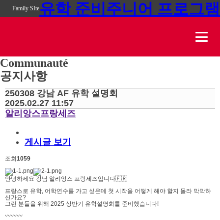
유학 준비
주니어 프로그램
Family SIte
Communauté
공지사항
250308 강남 AF 유학 설명회
2025.02.27 11:57
알리앙스프랑세즈
게시글 보기
조회
1059
안녕하세요 강남 알리앙스 프랑세즈입니다🇫🇷
프랑스로 유학, 어학연수를 가고 싶은데 첫 시작을 어떻게 해야 할지 몰라 막막하
신가요?
그런 분들을 위해 2025 상반기 유학설명회를 준비했습니다!
〰️〰️〰️