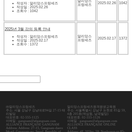
알리앙스
2025.02.26
1042
작성자 : 알리앙스프랑세즈
프랑세즈
작성일 : 2025.02.26
조회수 : 1042
2025년 3월 강의 등록 안내
알리앙스
작성자 : 알리앙스프랑세즈
2025.02.17
1372
프랑세즈
작성일 : 2025.02.17
조회수 : 1372
㈜알리앙스프랑세즈
알리앙스프랑세즈원격평생교육원
주소: 서울 강남구 강남대로94길 27-15 태
주소: 서울특별시 강남구 논현로 85길 59,
리빌딩
4층 205호(역삼동, 남곡빌딩)
대표번호: 02-555-1125
대표번호: 02-555-1126
이메일 : gangnam@afgangnam.com
이메일 : gangnam@afgangnam.com
ALLIANCE FRANÇAISE GANGNAM
ALLIANCE FRANÇAISE ONLINE
Address: Address: 27-15, Gangnam-daero
CLASS
94-gil, Gangnam-gu, Seoul, Republic of
Address: 4F, 205ho, 59, Nonhyeon-ro 85-