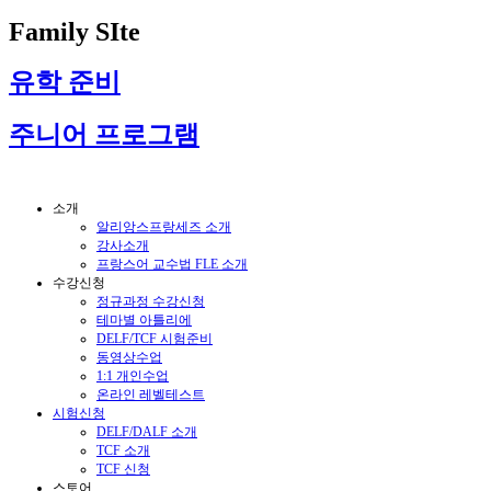
Family SIte
유학 준비
주니어 프로그램
소개
알리앙스프랑세즈 소개
강사소개
프랑스어 교수법 FLE 소개
수강신청
정규과정 수강신청
테마별 아틀리에
DELF/TCF 시험준비
동영상수업
1:1 개인수업
온라인 레벨테스트
시험신청
DELF/DALF 소개
TCF 소개
TCF 신청
스토어