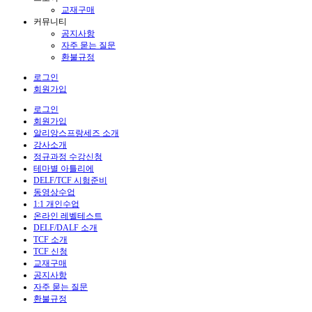
교재구매
커뮤니티
공지사항
자주 묻는 질문
환불규정
로그인
회원가입
로그인
회원가입
알리앙스프랑세즈 소개
강사소개
정규과정 수강신청
테마별 아틀리에
DELF/TCF 시험준비
동영상수업
1:1 개인수업
온라인 레벨테스트
DELF/DALF 소개
TCF 소개
TCF 신청
교재구매
공지사항
자주 묻는 질문
환불규정