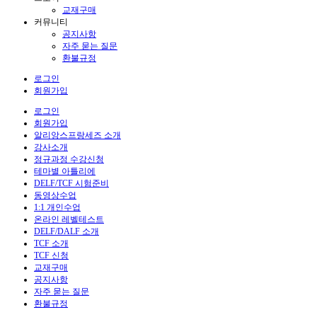
교재구매
커뮤니티
공지사항
자주 묻는 질문
환불규정
로그인
회원가입
로그인
회원가입
알리앙스프랑세즈 소개
강사소개
정규과정 수강신청
테마별 아틀리에
DELF/TCF 시험준비
동영상수업
1:1 개인수업
온라인 레벨테스트
DELF/DALF 소개
TCF 소개
TCF 신청
교재구매
공지사항
자주 묻는 질문
환불규정