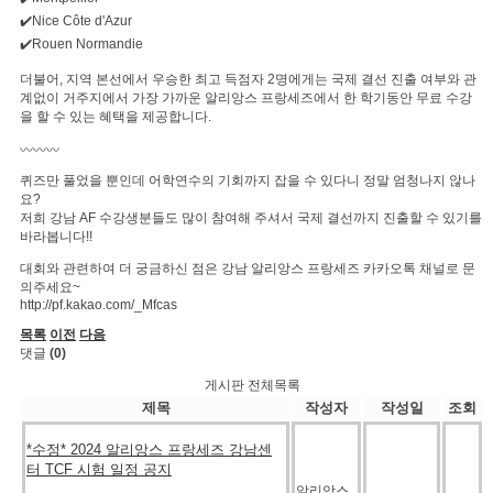
✔️Nice Côte d'Azur
✔️Rouen Normandie
더불어, 지역 본선에서 우승한 최고 득점자 2명에게는 국제 결선 진출 여부와 관
계없이 거주지에서 가장 가까운 알리앙스 프랑세즈에서 한 학기동안 무료 수강
을 할 수 있는 혜택을 제공합니다.
〰️〰️〰️
퀴즈만 풀었을 뿐인데 어학연수의 기회까지 잡을 수 있다니 정말 엄청나지 않나
요?
저희 강남 AF 수강생분들도 많이 참여해 주셔서 국제 결선까지 진출할 수 있기를
바라봅니다!!
대회와 관련하여 더 궁금하신 점은 강남 알리앙스 프랑세즈 카카오톡 채널로 문
의주세요~
http://pf.kakao.com/_Mfcas
목록
이전
다음
댓글
(0)
게시판 전체목록
제목
작성자
작성일
조회
*수정* 2024 알리앙스 프랑세즈 강남센
터 TCF 시험 일정 공지
알리앙스