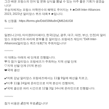
그간 배운 프랑스의 언어 및 문화 상식을 뽐낼 수 있는 아주 좋은 기회가 생겼습
니다!
우승자에게는 프랑스 어학연수의 혜택도 주어지는 👨‍🎓Défi Inter-Alliances
2023, 2023년 알리앙스 퀴즈 대회👩‍🎓입니다.
📃 신청폼 : https://forms.gle/DddS9Mu8nQM62dUG8
〰️〰️〰️
일본(나고야), 타이완(타이페이), 한국(강남, 광주, 대구, 대전, 부산, 인천)의 알리
앙스 프랑세즈와 파리에 본부를 둔 알리앙스 프랑세즈 재단이 "Défi Inter-
Alliances(알리앙스 퀴즈 대회)"의 주최자입니다!
〰️〰️〰️
이 대회는 아래의 세 단계로 진행됩니다.
💙각 참가 알리앙스 프랑세즈가 주최하는 지역 선발 단계
🤍지역 선발 단계 (지역 본선)
❤️국제 결선
✔️저희 강남 알리앙스 프랑세즈에서는 11월 9일에 예선을 치르고,
✔️이후 11월 24일에 온라인으로 지역 본선이 진행되며,
✔️국제 결선은 파리 시간으로 12월 3일 14시에 온라인으로 진행됩니다.
〰️〰️〰️
참가 비용은 💰전액 무료💰입니다!