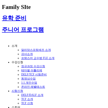
Family SIte
유학 준비
주니어 프로그램
소개
알리앙스프랑세즈 소개
강사소개
프랑스어 교수법 FLE 소개
수강신청
정규과정 수강신청
테마별 아틀리에
DELF/TCF 시험준비
동영상수업
1:1 개인수업
온라인 레벨테스트
시험신청
DELF/DALF 소개
TCF 소개
TCF 신청
스토어