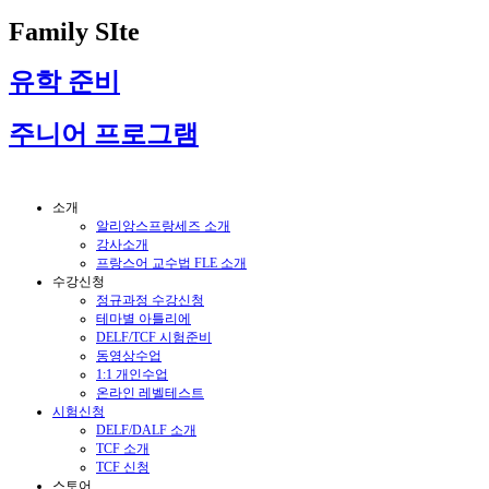
Family SIte
유학 준비
주니어 프로그램
소개
알리앙스프랑세즈 소개
강사소개
프랑스어 교수법 FLE 소개
수강신청
정규과정 수강신청
테마별 아틀리에
DELF/TCF 시험준비
동영상수업
1:1 개인수업
온라인 레벨테스트
시험신청
DELF/DALF 소개
TCF 소개
TCF 신청
스토어