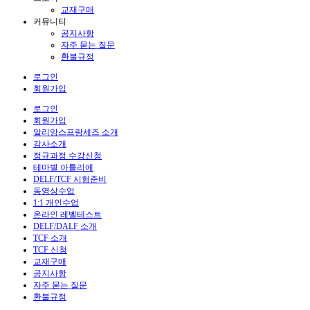
교재구매
커뮤니티
공지사항
자주 묻는 질문
환불규정
로그인
회원가입
로그인
회원가입
알리앙스프랑세즈 소개
강사소개
정규과정 수강신청
테마별 아틀리에
DELF/TCF 시험준비
동영상수업
1:1 개인수업
온라인 레벨테스트
DELF/DALF 소개
TCF 소개
TCF 신청
교재구매
공지사항
자주 묻는 질문
환불규정