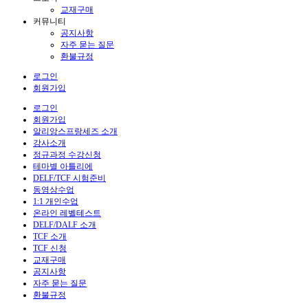
교재구매
커뮤니티
공지사항
자주 묻는 질문
환불규정
로그인
회원가입
로그인
회원가입
알리앙스프랑세즈 소개
강사소개
정규과정 수강신청
테마별 아틀리에
DELF/TCF 시험준비
동영상수업
1:1 개인수업
온라인 레벨테스트
DELF/DALF 소개
TCF 소개
TCF 신청
교재구매
공지사항
자주 묻는 질문
환불규정