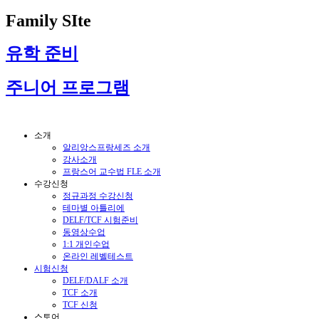
Family SIte
유학 준비
주니어 프로그램
소개
알리앙스프랑세즈 소개
강사소개
프랑스어 교수법 FLE 소개
수강신청
정규과정 수강신청
테마별 아틀리에
DELF/TCF 시험준비
동영상수업
1:1 개인수업
온라인 레벨테스트
시험신청
DELF/DALF 소개
TCF 소개
TCF 신청
스토어