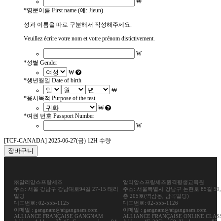
₩
*
영문이름 First name (예: Jieun)
성과 이름을 따로 구분해서 작성해주세요.
Veuillez écrire votre nom et votre prénom distictivement.
₩
*
성별 Gender
₩
*
생년월일 Date of birth
₩
*
응시목적 Purpose of the test
₩
*
여권 번호 Passport Number
₩
[TCF-CANADA] 2025-06-27(금) 12H 수량
장바구니
㈜알리앙스프랑세즈
알리앙스프랑세즈원격평생교육원
주소: 서울 강남구 강남대로94길 27-15 태리
주소: 서울특별시 강남구 논현로 85길 59,
빌딩
층 205호(역삼동, 남곡빌딩)
대표번호: 02-555-1125
대표번호: 02-555-1126
이메일 : gangnam@afgangnam.com
이메일 : gangnam@afgangnam.com
ALLIANCE FRANÇAISE GANGNAM
ALLIANCE FRANÇAISE ONLINE CLAS