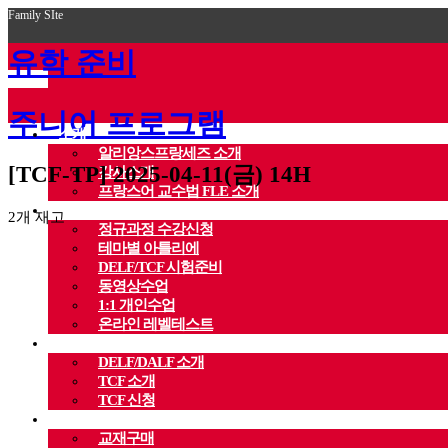
Family SIte
유학 준비
주니어 프로그램
소개
알리앙스프랑세즈 소개
[TCF-TP] 2025-04-11(금) 14H
강사소개
프랑스어 교수법 FLE 소개
수강신청
2개 재고
정규과정 수강신청
테마별 아틀리에
DELF/TCF 시험준비
동영상수업
1:1 개인수업
온라인 레벨테스트
시험신청
DELF/DALF 소개
TCF 소개
TCF 신청
스토어
교재구매