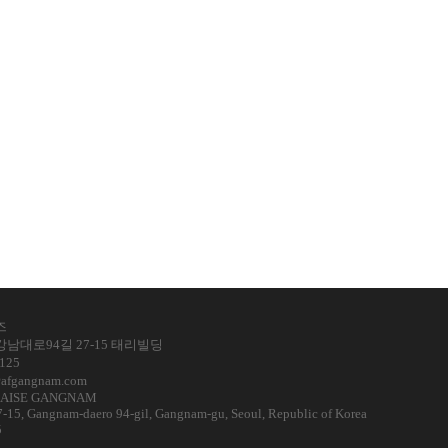
즈
강남대로94길 27-15 태리빌딩
125
fgangnam.com
ÇAISE GANGNAM
7-15, Gangnam-daero 94-gil, Gangnam-gu, Seoul, Republic of Korea
5