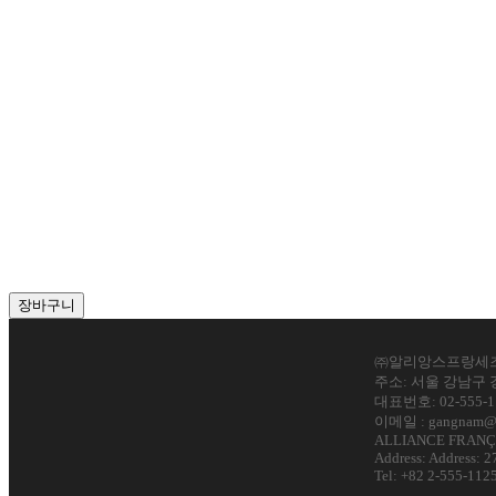
[TCF-
장바구니
TP]
2025-
04-
㈜알리앙스프랑세
11(금)
주소: 서울 강남구 
14H
대표번호: 02-555-1
수
이메일 : gangnam@a
량
ALLIANCE FRAN
Address: Address: 2
Tel: +82 2-555-112