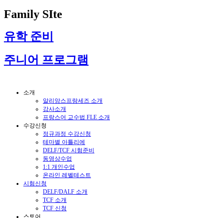
Family SIte
유학 준비
주니어 프로그램
소개
알리앙스프랑세즈 소개
강사소개
프랑스어 교수법 FLE 소개
수강신청
정규과정 수강신청
테마별 아틀리에
DELF/TCF 시험준비
동영상수업
1:1 개인수업
온라인 레벨테스트
시험신청
DELF/DALF 소개
TCF 소개
TCF 신청
스토어