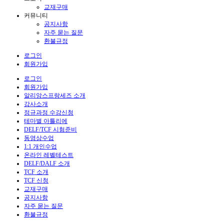
교재구매
커뮤니티
공지사항
자주 묻는 질문
환불규정
로그인
회원가입
로그인
회원가입
알리앙스프랑세즈 소개
강사소개
정규과정 수강신청
테마별 아틀리에
DELF/TCF 시험준비
동영상수업
1:1 개인수업
온라인 레벨테스트
DELF/DALF 소개
TCF 소개
TCF 신청
교재구매
공지사항
자주 묻는 질문
환불규정