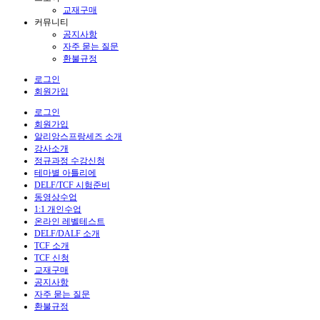
교재구매
커뮤니티
공지사항
자주 묻는 질문
환불규정
로그인
회원가입
로그인
회원가입
알리앙스프랑세즈 소개
강사소개
정규과정 수강신청
테마별 아틀리에
DELF/TCF 시험준비
동영상수업
1:1 개인수업
온라인 레벨테스트
DELF/DALF 소개
TCF 소개
TCF 신청
교재구매
공지사항
자주 묻는 질문
환불규정