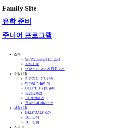
Family SIte
유학 준비
주니어 프로그램
소개
알리앙스프랑세즈 소개
강사소개
프랑스어 교수법 FLE 소개
수강신청
정규과정 수강신청
테마별 아틀리에
DELF/TCF 시험준비
동영상수업
1:1 개인수업
온라인 레벨테스트
시험신청
DELF/DALF 소개
TCF 소개
TCF 신청
스토어