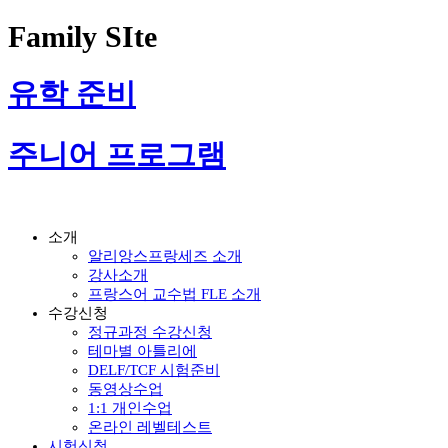
Family SIte
유학 준비
주니어 프로그램
소개
알리앙스프랑세즈 소개
강사소개
프랑스어 교수법 FLE 소개
수강신청
정규과정 수강신청
테마별 아틀리에
DELF/TCF 시험준비
동영상수업
1:1 개인수업
온라인 레벨테스트
시험신청