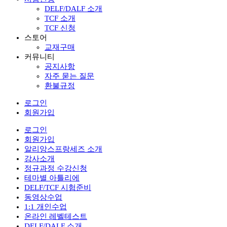
DELF/DALF 소개
TCF 소개
TCF 신청
스토어
교재구매
커뮤니티
공지사항
자주 묻는 질문
환불규정
로그인
회원가입
로그인
회원가입
알리앙스프랑세즈 소개
강사소개
정규과정 수강신청
테마별 아틀리에
DELF/TCF 시험준비
동영상수업
1:1 개인수업
온라인 레벨테스트
DELF/DALF 소개