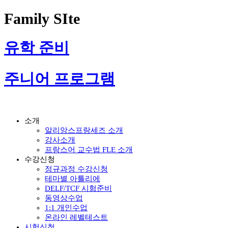
Family SIte
유학 준비
주니어 프로그램
소개
알리앙스프랑세즈 소개
강사소개
프랑스어 교수법 FLE 소개
수강신청
정규과정 수강신청
테마별 아틀리에
DELF/TCF 시험준비
동영상수업
1:1 개인수업
온라인 레벨테스트
시험신청