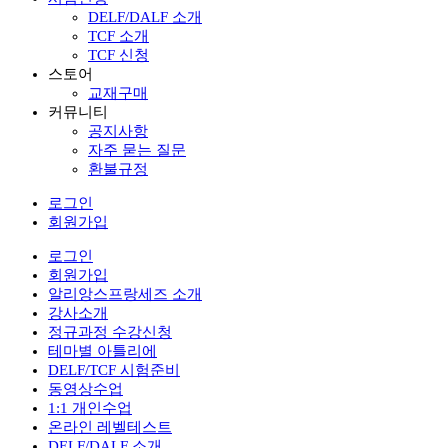
DELF/DALF 소개
TCF 소개
TCF 신청
스토어
교재구매
커뮤니티
공지사항
자주 묻는 질문
환불규정
로그인
회원가입
로그인
회원가입
알리앙스프랑세즈 소개
강사소개
정규과정 수강신청
테마별 아틀리에
DELF/TCF 시험준비
동영상수업
1:1 개인수업
온라인 레벨테스트
DELF/DALF 소개