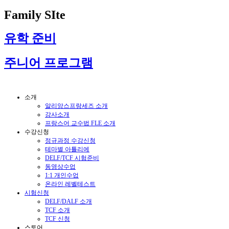
Family SIte
유학 준비
주니어 프로그램
소개
알리앙스프랑세즈 소개
강사소개
프랑스어 교수법 FLE 소개
수강신청
정규과정 수강신청
테마별 아틀리에
DELF/TCF 시험준비
동영상수업
1:1 개인수업
온라인 레벨테스트
시험신청
DELF/DALF 소개
TCF 소개
TCF 신청
스토어