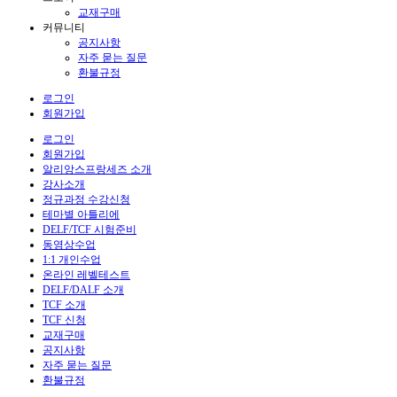
교재구매
커뮤니티
공지사항
자주 묻는 질문
환불규정
로그인
회원가입
로그인
회원가입
알리앙스프랑세즈 소개
강사소개
정규과정 수강신청
테마별 아틀리에
DELF/TCF 시험준비
동영상수업
1:1 개인수업
온라인 레벨테스트
DELF/DALF 소개
TCF 소개
TCF 신청
교재구매
공지사항
자주 묻는 질문
환불규정