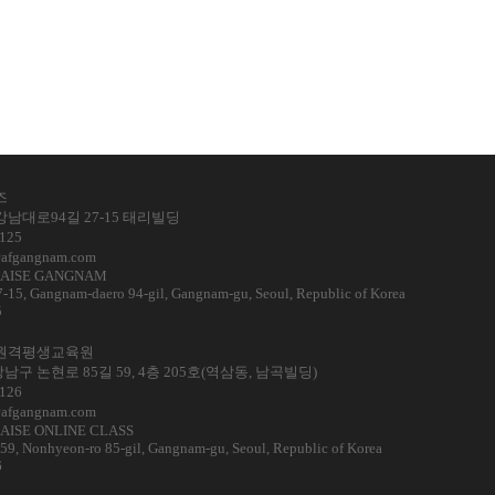
즈
강남대로94길 27-15 태리빌딩
125
fgangnam.com
ÇAISE GANGNAM
7-15, Gangnam-daero 94-gil, Gangnam-gu, Seoul, Republic of Korea
5
원격평생교육원
구 논현로 85길 59, 4층 205호(역삼동, 남곡빌딩)
126
fgangnam.com
AISE ONLINE CLASS
 59, Nonhyeon-ro 85-gil, Gangnam-gu, Seoul, Republic of Korea
6