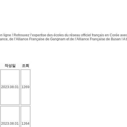
 ligne ! Retrouvez l’expertise des écoles du réseau officiel français en Corée avec
ance, de l’Alliance Française de Gangnam et de l’Alliance Française de Busan ! A b
작성일
조회
2023.08.01
1269
2023.08.01
1264