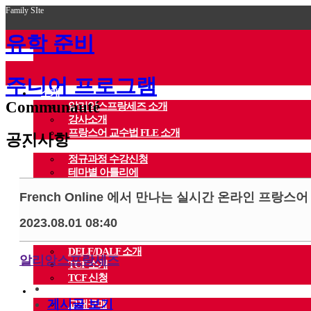
Family SIte
유학 준비
주니어 프로그램
소개
Communauté
알리앙스프랑세즈 소개
강사소개
프랑스어 교수법 FLE 소개
공지사항
수강신청
정규과정 수강신청
테마별 아틀리에
DELF/TCF 시험준비
French Online 에서 만나는 실시간 온라인 프랑스어
동영상수업
1:1 개인수업
2023.08.01 08:40
온라인 레벨테스트
시험신청
DELF/DALF 소개
알리앙스프랑세즈
TCF 소개
TCF 신청
스토어
게시글 보기
교재구매