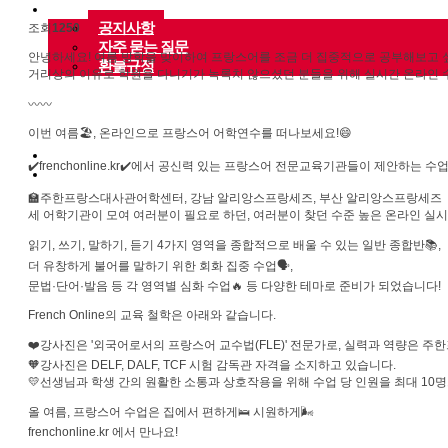
커뮤니티
공지사항
조회
1250
자주 묻는 질문
안녕하세요! 여름 방학을 맞이하여 프랑스어를 조금 더 집중적으로 공부해보고 싶
환불규정
거리상의 이유로 학원을 다니기가 녹록치 않으셨던 분들을 위해 실시간 온라인
〰️〰️
이번 여름🏖️, 온라인으로 프랑스어 어학연수를 떠나보세요!😄
로그인
✔️frenchonline.kr✔️에서 공신력 있는 프랑스어 전문교육기관들이 제안하는 
회원가입
🏫주한프랑스대사관어학센터, 강남 알리앙스프랑세즈, 부산 알리앙스프랑세즈
세 어학기관이 모여 여러분이 필요로 하던, 여러분이 찾던 수준 높은 온라인 실
읽기, 쓰기, 말하기, 듣기 4가지 영역을 종합적으로 배울 수 있는 일반 종합반📚,
더 유창하게 불어를 말하기 위한 회화 집중 수업🗣️,
문법·단어·발음 등 각 영역별 심화 수업🔥 등 다양한 테마로 준비가 되었습니다!
French Online의 교육 철학은 아래와 같습니다.
❤️강사진은 '외국어로서의 프랑스어 교수법(FLE)' 전문가로, 실력과 역량은 
🧡강사진은 DELF, DALF, TCF 시험 감독관 자격을 소지하고 있습니다.
💛선생님과 학생 간의 원활한 소통과 상호작용을 위해 수업 당 인원을 최대 10
올 여름, 프랑스어 수업은 집에서 편하게🛌 시원하게🌬️
frenchonline.kr 에서 만나요!