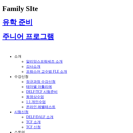
Family SIte
유학 준비
주니어 프로그램
소개
알리앙스프랑세즈 소개
강사소개
프랑스어 교수법 FLE 소개
수강신청
정규과정 수강신청
테마별 아틀리에
DELF/TCF 시험준비
동영상수업
1:1 개인수업
온라인 레벨테스트
시험신청
DELF/DALF 소개
TCF 소개
TCF 신청
스토어