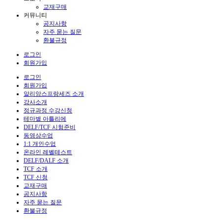
교재구매
커뮤니티
공지사항
자주 묻는 질문
환불규정
로그인
회원가입
로그인
회원가입
알리앙스프랑세즈 소개
강사소개
정규과정 수강신청
테마별 아틀리에
DELF/TCF 시험준비
동영상수업
1:1 개인수업
온라인 레벨테스트
DELF/DALF 소개
TCF 소개
TCF 신청
교재구매
공지사항
자주 묻는 질문
환불규정