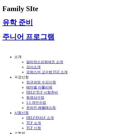
Family SIte
유학 준비
주니어 프로그램
소개
알리앙스프랑세즈 소개
강사소개
프랑스어 교수법 FLE 소개
수강신청
정규과정 수강신청
테마별 아틀리에
DELF/TCF 시험준비
동영상수업
1:1 개인수업
온라인 레벨테스트
시험신청
DELF/DALF 소개
TCF 소개
TCF 신청
스토어