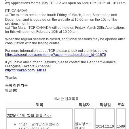
ex) Applications for the May TCF-TP will open on April 10th, 2025 at 10:00 am.
[TP-CANADA]
⊙ The exam is held on the fourth Friday of March, June, September, and
December, and is updated on the website at 10:00 am on the 10th of the
previous month.
ex) The March TCF-CANADA will be held on Friday, March 28th. Applications
for this will open on February 10th at 10:00 am.
When the regular session is closed, additional sessions may be opened after
consultation with the testing center.
For more information about TCF, please check out the links below.
https://afseoul.com/community/?action=readpost&post_id=11670
If you have any further questions, please contact the Gangnam Alliance
Française Kakaotalk channel.
http://pf.kakao.com/_Mfcas
Thanks.
목록
이전
다음
댓글
(0)
게시판 전체목록
제목
작성자
작성일
조회
2025년 1월 강의 등록 안내
알리앙스프
작성자 : 알리앙스프랑세즈
2024.12.19
1589
랑세즈
작성일 : 2024.12.19