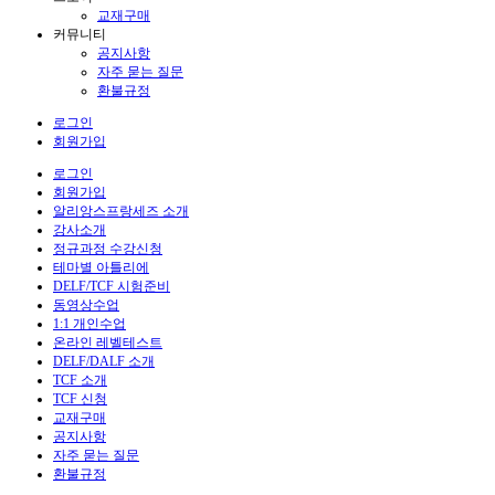
교재구매
커뮤니티
공지사항
자주 묻는 질문
환불규정
로그인
회원가입
로그인
회원가입
알리앙스프랑세즈 소개
강사소개
정규과정 수강신청
테마별 아틀리에
DELF/TCF 시험준비
동영상수업
1:1 개인수업
온라인 레벨테스트
DELF/DALF 소개
TCF 소개
TCF 신청
교재구매
공지사항
자주 묻는 질문
환불규정