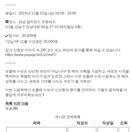
〰️〰️〰️
📅일시 : 2024년 11월 22일 (금) 16:00 - 18:00
🏢장소 : 강남 알리앙스 프랑세즈
(서울 강남구 강남대로 94길 27-15 태리빌딩 4층)
✔️참가비 : 30,000원
*강남 AF 11월 수강생은 20,000원
참가 신청은 이미지 속 QR 코드 또는 하단의 링크를 통해 하실 수 있습니다.
https://www.payapp.kr/L/z2vwFC
〰️〰️〰️
보졸레 누보는 단순한 와인이 아닙니다! 한 해의 수확을 기념하고, 새로운 시작을
축하하는 특별한 의미가 담겨 있죠😊 그래서 이번 보졸레 누보 시음회는 한 해의
성취를 나누고, 새로운 기대를 나누는 자리가 될 거예요!
이번 시음회에서 보졸레 누보의 신선함과 풍미를 만끽하며, 가을의 끝자락을 아
름답게 마무리해보세요🍷
목록
이전
다음
댓글
(0)
게시판 전체목록
제목
작성자
작성일
조회