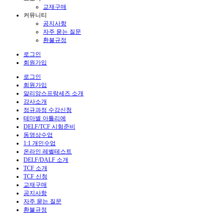
교재구매
커뮤니티
공지사항
자주 묻는 질문
환불규정
로그인
회원가입
로그인
회원가입
알리앙스프랑세즈 소개
강사소개
정규과정 수강신청
테마별 아틀리에
DELF/TCF 시험준비
동영상수업
1:1 개인수업
온라인 레벨테스트
DELF/DALF 소개
TCF 소개
TCF 신청
교재구매
공지사항
자주 묻는 질문
환불규정