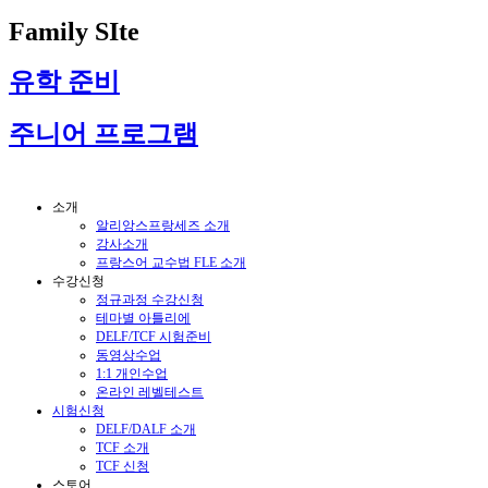
Family SIte
유학 준비
주니어 프로그램
소개
알리앙스프랑세즈 소개
강사소개
프랑스어 교수법 FLE 소개
수강신청
정규과정 수강신청
테마별 아틀리에
DELF/TCF 시험준비
동영상수업
1:1 개인수업
온라인 레벨테스트
시험신청
DELF/DALF 소개
TCF 소개
TCF 신청
스토어